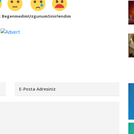
k
Begenmedim
Uzgunum
Sinirlendim