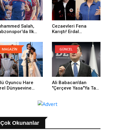
hammed Salah,
Cezaevleri Fena
abzonspor'da Ilk
Karıştı! Erdal
trenmanına Çıktı
Beşikçioğlu: Onların
Yüzünden Buradayım
MAGAZİN
GÜNCEL
lü Oyuncu Hare
Ali Babacan’dan
rel Dünyaevine
"Çerçeve Yasa"ya Tam
rdi
Destek: Tarihi Bir
Adım
Çok Okunanlar