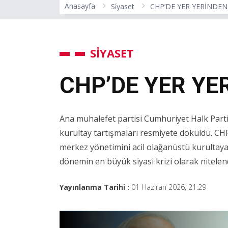
Anasayfa
Si̇yaset
CHP’DE YER YERİNDEN
SİYASET
CHP’DE YER YE
Ana muhalefet partisi Cumhuriyet Halk Parti
kurultay tartışmaları resmiyete döküldü. CHP’l
merkez yönetimini acil olağanüstü kurultaya ç
dönemin en büyük siyasi krizi olarak nitelend
Yayınlanma Tarihi :
01 Haziran 2026, 21:29