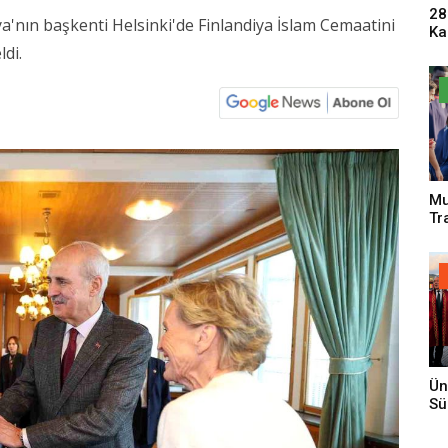
28
nın başkenti Helsinki'de Finlandiya İslam Cemaatini
Ka
Pa
ldi.
Sa
Mu
Tr
An
Ün
Sü
Gi