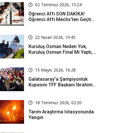
02 Temmuz 2026, 15:24
Öğrenci Affı SON DAKİKA!
Öğrenci Affı Meclis'ten Geçti
Mi? Öğrenci Affı Kimleri
Kapsıyor?
22 Nisan 2026, 19:45
Kuruluş Osman Neden Yok,
Kuruluş Osman Final Mi Yaptı,
Bitti Mi, Günü Kanalı Mı Değişti,
Kuruluş Osman Yeni Bölüm Ne
Zaman Yayınlanacak?
15 Mayıs 2026, 16:28
Galatasaray'a Şampiyonluk
Kupasını TFF Başkanı İbrahim
Hacıosmanoğlu Mu Verecek?
18 Temmuz 2026, 02:20
Tarım Araştırma Istasyonunda
Yangın