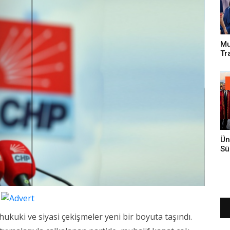
Mu
Tr
An
Ün
Sü
Gi
, hukuki ve siyasi çekişmeler yeni bir boyuta taşındı.