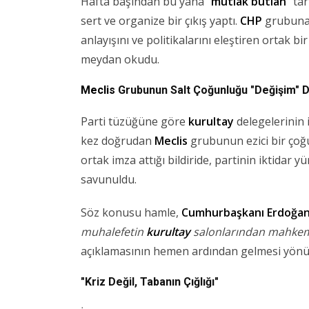
Hafta başından bu yana "
mutlak butlan
" ta
sert ve organize bir çıkış yaptı.
CHP
grubuna 
anlayışını ve politikalarını eleştiren ortak 
meydan okudu.
Meclis
Grubunun Salt Çoğunluğu "Değişim" D
Parti tüzüğüne göre
kurultay
delegelerinin 
kez doğrudan
Meclis
grubunun ezici bir çoğun
ortak imza attığı bildiride, partinin iktida
savunuldu.
Söz konusu hamle,
Cumhurbaşkanı
Erdoğa
muhalefetin
kurultay
salonlarından mahkemel
açıklamasının hemen ardından gelmesi yönüyl
"Kriz Değil, Tabanın Çığlığı"