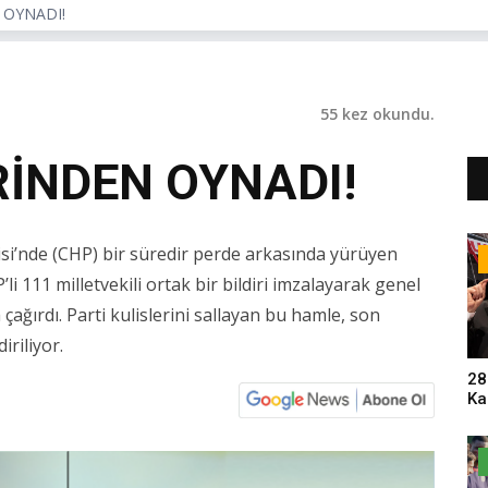
 OYNADI!
55 kez okundu.
RİNDEN OYNADI!
si’nde (CHP) bir süredir perde arkasında yürüyen
i 111 milletvekili ortak bir bildiri imzalayarak genel
ağırdı. Parti kulislerini sallayan bu hamle, son
iriliyor.
28
Ka
Pa
Sa