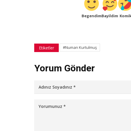
Begendim
Bayildim
Komi
#Numan Kurtulmuş
Etiketler
Yorum Gönder