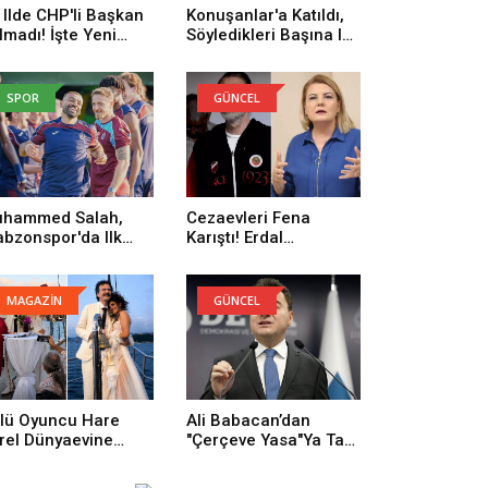
 Ilde CHP'li Başkan
Konuşanlar'a Katıldı,
lmadı! İşte Yeni
Söyledikleri Başına Iş
rti'ye Geçenlerin
Açtı! Gözaltına Alındı
yısı
SPOR
GÜNCEL
hammed Salah,
Cezaevleri Fena
abzonspor'da Ilk
Karıştı! Erdal
trenmanına Çıktı
Beşikçioğlu: Onların
Yüzünden Buradayım
MAGAZİN
GÜNCEL
lü Oyuncu Hare
Ali Babacan’dan
rel Dünyaevine
"Çerçeve Yasa"ya Tam
rdi
Destek: Tarihi Bir
Adım