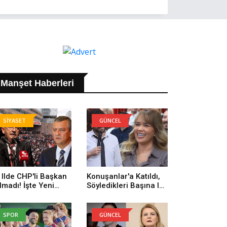
Manşet Haberleri
SİYASET
GÜNCEL
 Ilde CHP'li Başkan
Konuşanlar'a Katıldı,
lmadı! İşte Yeni
Söyledikleri Başına Iş
rti'ye Geçenlerin
Açtı! Gözaltına Alındı
yısı
SPOR
GÜNCEL