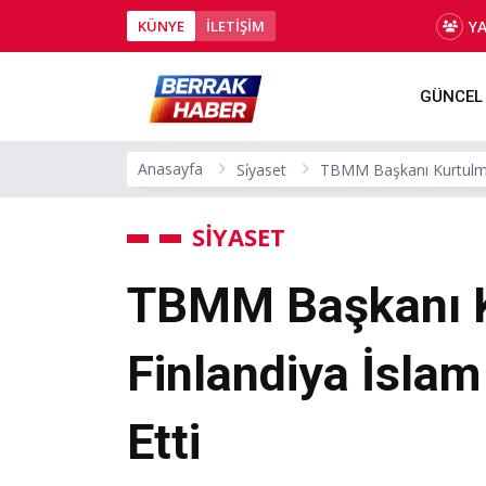
Y
KÜNYE
İLETİŞİM
GÜNCEL
Anasayfa
Si̇yaset
TBMM Başkanı Kurtulmuş
SİYASET
TBMM Başkanı K
Finlandiya İslam
Etti