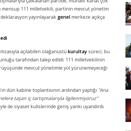
rtışmalarıyla çalkalanan partide, muhalif kanat çok
mensup 111 milletvekili, partinin mevcut yönetim
bir deklarasyon yayınlayarak
genel
merkeze açıkça
edi
imzasıyla açılabilen olağanüstü
kurultay
süreci, bu
luğu tarafından talep edildi. 111 milletvekilinin
r yürüyüşünde mevcut yönetimle yol yürünemeyeceği
n
’ın dün kabine toplantısının ardından yaptığı
"Ana
ere taşan iç tartışmalarıyla ilgilenmiyoruz"
e de siyaset kulislerinde geniş yankı uyandırdı.