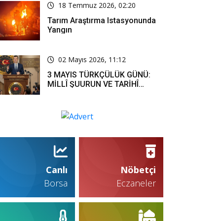
18 Temmuz 2026, 02:20
Tarım Araştırma Istasyonunda
Yangın
02 Mayıs 2026, 11:12
3 MAYIS TÜRKÇÜLÜK GÜNÜ:
MİLLÎ ŞUURUN VE TARİHÎ
SORUMLULUĞUN ORTAK
İFADESİ
Canlı
Nöbetçi
Borsa
Eczaneler