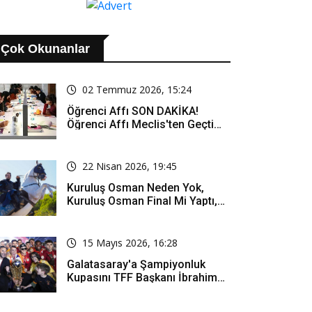
Çok Okunanlar
02 Temmuz 2026, 15:24
Öğrenci Affı SON DAKİKA!
Öğrenci Affı Meclis'ten Geçti
Mi? Öğrenci Affı Kimleri
Kapsıyor?
22 Nisan 2026, 19:45
Kuruluş Osman Neden Yok,
Kuruluş Osman Final Mi Yaptı,
Bitti Mi, Günü Kanalı Mı Değişti,
Kuruluş Osman Yeni Bölüm Ne
Zaman Yayınlanacak?
15 Mayıs 2026, 16:28
Galatasaray'a Şampiyonluk
Kupasını TFF Başkanı İbrahim
Hacıosmanoğlu Mu Verecek?