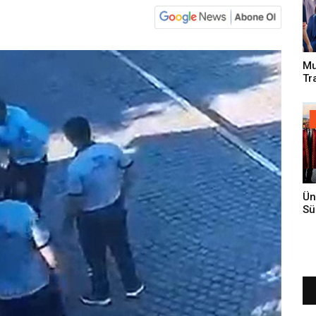
Mu
Tr
An
Ün
Sü
Gi