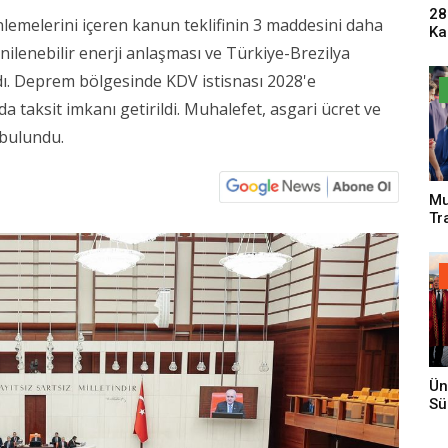
28
emelerini içeren kanun teklifinin 3 maddesini daha
Ka
Pa
nilenebilir enerji anlaşması ve Türkiye-Brezilya
Sa
dı. Deprem bölgesinde KDV istisnası 2028'e
da taksit imkanı getirildi. Muhalefet, asgari ücret ve
 bulundu.
Mu
Tr
An
Ün
Sü
Gi