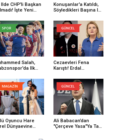
 Ilde CHP'li Başkan
Konuşanlar'a Katıldı,
lmadı! İşte Yeni
Söyledikleri Başına Iş
rti'ye Geçenlerin
Açtı! Gözaltına Alındı
yısı
SPOR
GÜNCEL
hammed Salah,
Cezaevleri Fena
abzonspor'da Ilk
Karıştı! Erdal
trenmanına Çıktı
Beşikçioğlu: Onların
Yüzünden Buradayım
MAGAZİN
GÜNCEL
lü Oyuncu Hare
Ali Babacan’dan
rel Dünyaevine
"Çerçeve Yasa"ya Tam
rdi
Destek: Tarihi Bir
Adım