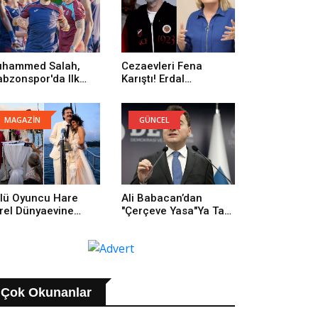
hammed Salah,
Cezaevleri Fena
abzonspor'da Ilk
Karıştı! Erdal
trenmanına Çıktı
Beşikçioğlu: Onların
Yüzünden Buradayım
MAGAZİN
GÜNCEL
lü Oyuncu Hare
Ali Babacan’dan
rel Dünyaevine
"Çerçeve Yasa"ya Tam
rdi
Destek: Tarihi Bir
Adım
Çok Okunanlar