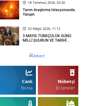
18 Temmuz 2026, 02:20
Tarım Araştırma Istasyonunda
Yangın
02 Mayıs 2026, 11:12
3 MAYIS TÜRKÇÜLÜK GÜNÜ:
MİLLÎ ŞUURUN VE TARİHÎ
SORUMLULUĞUN ORTAK
İFADESİ
Canlı
Nöbetçi
Borsa
Eczaneler