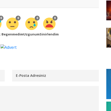
0
0
0
0
k
Begenmedim
Uzgunum
Sinirlendim