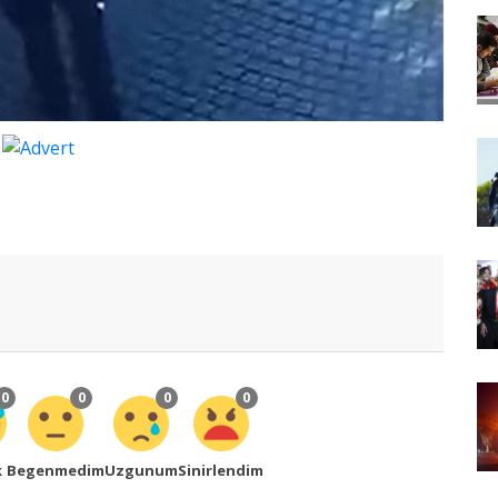
0
0
0
0
k
Begenmedim
Uzgunum
Sinirlendim