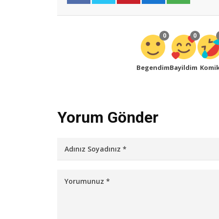
0
0
Begendim
Bayildim
Komi
Yorum Gönder