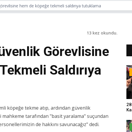
 görevlisine hem de köpeğe tekmeli saldırıya tutuklama
13 kez okundu.
üvenlik Görevlisine
ekmeli Saldırıya
28
simli köpeğe tekme atıp, ardından güvenlik
Ka
Pa
etçi mahkeme tarafından "basit yaralama" suçundan
Sa
ersonellerimizin de hakkını savunacağız" dedi.