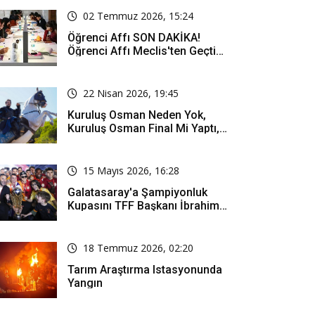
02 Temmuz 2026, 15:24
Öğrenci Affı SON DAKİKA!
Öğrenci Affı Meclis'ten Geçti
Mi? Öğrenci Affı Kimleri
Kapsıyor?
22 Nisan 2026, 19:45
Kuruluş Osman Neden Yok,
Kuruluş Osman Final Mi Yaptı,
Bitti Mi, Günü Kanalı Mı Değişti,
Kuruluş Osman Yeni Bölüm Ne
Zaman Yayınlanacak?
15 Mayıs 2026, 16:28
Galatasaray'a Şampiyonluk
Kupasını TFF Başkanı İbrahim
Hacıosmanoğlu Mu Verecek?
18 Temmuz 2026, 02:20
Tarım Araştırma Istasyonunda
Yangın