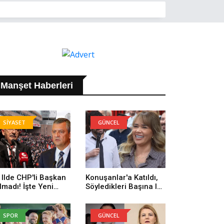
Manşet Haberleri
SİYASET
GÜNCEL
 Ilde CHP'li Başkan
Konuşanlar'a Katıldı,
lmadı! İşte Yeni
Söyledikleri Başına Iş
rti'ye Geçenlerin
Açtı! Gözaltına Alındı
yısı
SPOR
GÜNCEL