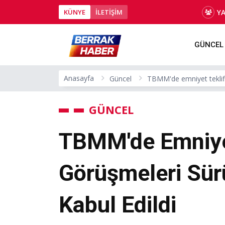
Y
KÜNYE
İLETİŞİM
GÜNCEL
Anasayfa
Güncel
TBMM'de emniyet teklifi
GÜNCEL
TBMM'de Emniyet
Görüşmeleri Sür
Kabul Edildi