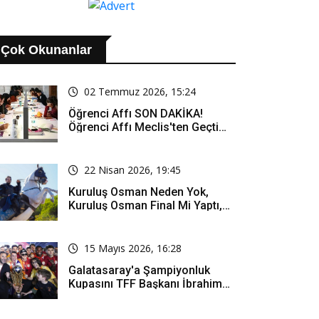
Çok Okunanlar
02 Temmuz 2026, 15:24
Öğrenci Affı SON DAKİKA!
Öğrenci Affı Meclis'ten Geçti
Mi? Öğrenci Affı Kimleri
Kapsıyor?
22 Nisan 2026, 19:45
Kuruluş Osman Neden Yok,
Kuruluş Osman Final Mi Yaptı,
Bitti Mi, Günü Kanalı Mı Değişti,
Kuruluş Osman Yeni Bölüm Ne
Zaman Yayınlanacak?
15 Mayıs 2026, 16:28
Galatasaray'a Şampiyonluk
Kupasını TFF Başkanı İbrahim
Hacıosmanoğlu Mu Verecek?