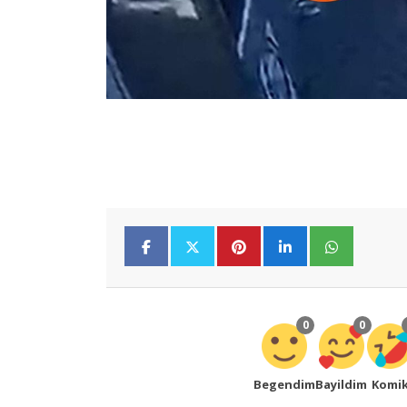
0
0
Begendim
Bayildim
Komi