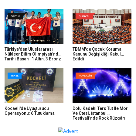
EĞİTİM
GÜNCEL
Türkiye'den Uluslararası
TBMM'de Çocuk Koruma
Nükleer Bilim Olimpiyatı'nda
Kanunu Değişikliği Kabul
Tarihi Başarı: 1 Altın, 3 Bronz
Edildi
YEREL
MAGAZİN
Kocaeli'de Uyuşturucu
Dolu Kadehi Ters Tut Ile Mor
Operasyonu: 6 Tutuklama
Ve Ötesi, İstanbul
Festivali’nde Rock Rüzgârı
Estirdi