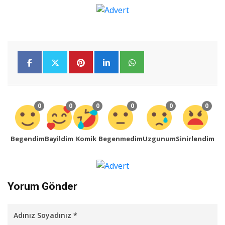
0
0
0
0
0
0
Begendim
Bayildim
Komik
Begenmedim
Uzgunum
Sinirlendim
Yorum Gönder