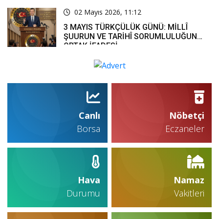
02 Mayıs 2026, 11:12
3 MAYIS TÜRKÇÜLÜK GÜNÜ: MİLLÎ
ŞUURUN VE TARİHÎ SORUMLULUĞUN
ORTAK İFADESİ
Canlı
Nöbetçi
Borsa
Eczaneler
Hava
Namaz
Durumu
Vakitleri