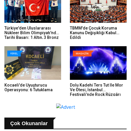
Türkiye'den Uluslararası
TBMM'de Çocuk Koruma
Nükleer Bilim Olimpiyatı'nda
Kanunu Değişikliği Kabul
Tarihi Başarı: 1 Altın, 3 Bronz
Edildi
YEREL
MAGAZİN
Kocaeli'de Uyuşturucu
Dolu Kadehi Ters Tut Ile Mor
Operasyonu: 6 Tutuklama
Ve Ötesi, İstanbul
Festivali’nde Rock Rüzgârı
Estirdi
Çok Okunanlar