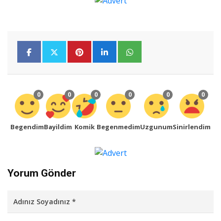
0
0
0
0
0
0
Begendim
Bayildim
Komik
Begenmedim
Uzgunum
Sinirlendim
Yorum Gönder