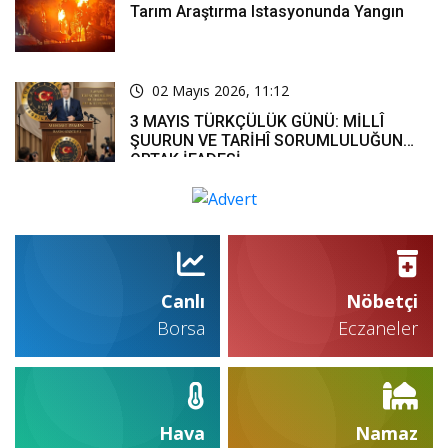
Tarım Araştırma Istasyonunda Yangın
02 Mayıs 2026, 11:12
3 MAYIS TÜRKÇÜLÜK GÜNÜ: MİLLÎ
ŞUURUN VE TARİHÎ SORUMLULUĞUN
ORTAK İFADESİ
Canlı
Nöbetçi
Borsa
Eczaneler
Hava
Namaz