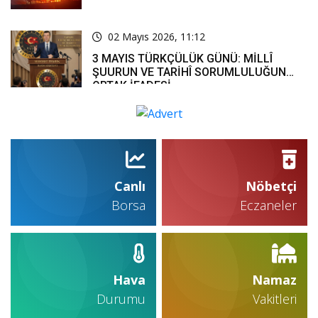
02 Mayıs 2026, 11:12
3 MAYIS TÜRKÇÜLÜK GÜNÜ: MİLLÎ
ŞUURUN VE TARİHÎ SORUMLULUĞUN
ORTAK İFADESİ
Canlı
Nöbetçi
Borsa
Eczaneler
Hava
Namaz
Durumu
Vakitleri