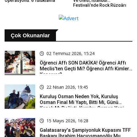
Operasyonu: 6 Tutuklama
Ve Ötesi, İstanbul
Festivali’nde Rock Rüzgârı
Estirdi
Çok Okunanlar
02 Temmuz 2026, 15:24
Öğrenci Affı SON DAKİKA! Öğrenci Affı
Meclis'ten Geçti Mi? Öğrenci Affı Kimleri
Kapsıyor?
22 Nisan 2026, 19:45
Kuruluş Osman Neden Yok, Kuruluş
Osman Final Mi Yaptı, Bitti Mi, Günü
Kanalı Mı Değişti, Kuruluş Osman Yeni
Bölüm Ne Zaman Yayınlanacak?
15 Mayıs 2026, 16:28
Galatasaray'a Şampiyonluk Kupasını TFF
Başkanı İbrahim Hacıosmanoğlu Mu