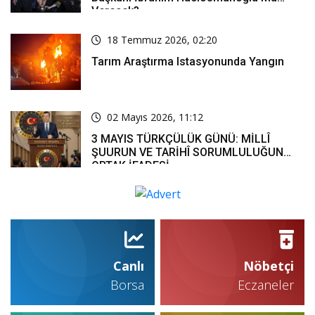
Verecek?
18 Temmuz 2026, 02:20
Tarım Araştırma Istasyonunda Yangın
02 Mayıs 2026, 11:12
3 MAYIS TÜRKÇÜLÜK GÜNÜ: MİLLÎ
ŞUURUN VE TARİHÎ SORUMLULUĞUN
ORTAK İFADESİ
Canlı
Nöbetçi
Borsa
Eczaneler