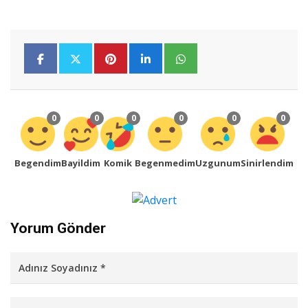
0
0
0
0
0
0
Begendim
Bayildim
Komik
Begenmedim
Uzgunum
Sinirlendim
Yorum Gönder