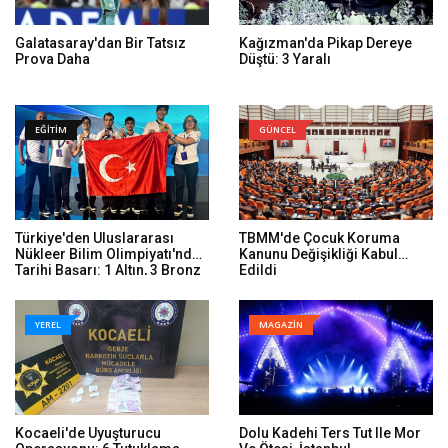
Galatasaray'dan Bir Tatsız
Kağızman'da Pikap Dereye
Prova Daha
Düştü: 3 Yaralı
EĞİTİM
GÜNCEL
Türkiye'den Uluslararası
TBMM'de Çocuk Koruma
Nükleer Bilim Olimpiyatı'nda
Kanunu Değişikliği Kabul
Tarihi Başarı: 1 Altın, 3 Bronz
Edildi
YEREL
MAGAZİN
Kocaeli'de Uyuşturucu
Dolu Kadehi Ters Tut Ile Mor