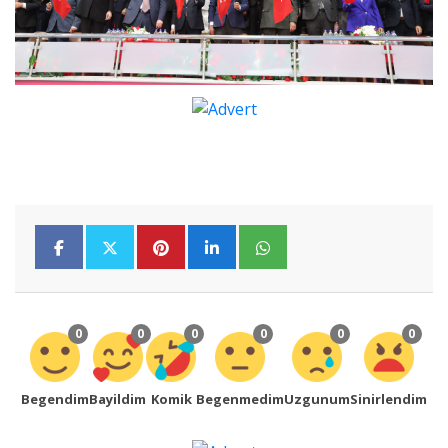
0
0
0
0
0
0
Begendim
Bayildim
Komik
Begenmedim
Uzgunum
Sinirlendim