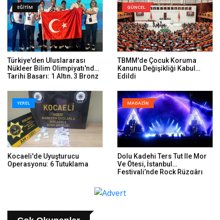
EĞİTİM
GÜNCEL
Türkiye'den Uluslararası
TBMM'de Çocuk Koruma
Nükleer Bilim Olimpiyatı'nda
Kanunu Değişikliği Kabul
Tarihi Başarı: 1 Altın, 3 Bronz
Edildi
YEREL
MAGAZİN
Kocaeli'de Uyuşturucu
Dolu Kadehi Ters Tut Ile Mor
Operasyonu: 6 Tutuklama
Ve Ötesi, İstanbul
Festivali’nde Rock Rüzgârı
Estirdi