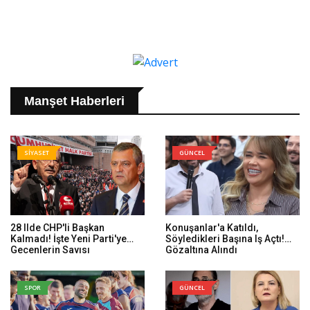
Manşet Haberleri
SİYASET
GÜNCEL
28 Ilde CHP'li Başkan
Konuşanlar'a Katıldı,
Kalmadı! İşte Yeni Parti'ye
Söyledikleri Başına Iş Açtı!
Geçenlerin Sayısı
Gözaltına Alındı
SPOR
GÜNCEL