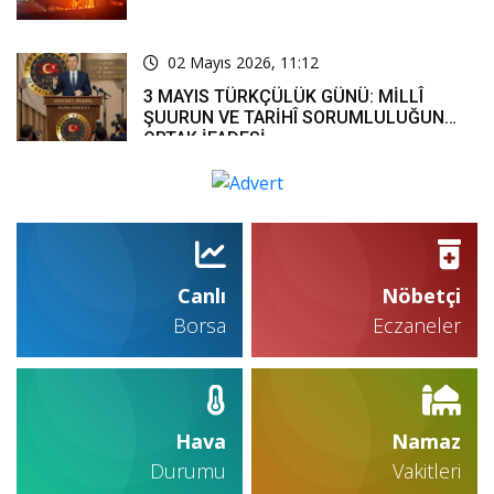
02 Mayıs 2026, 11:12
3 MAYIS TÜRKÇÜLÜK GÜNÜ: MİLLÎ
ŞUURUN VE TARİHÎ SORUMLULUĞUN
ORTAK İFADESİ
Canlı
Nöbetçi
Borsa
Eczaneler
Hava
Namaz
Durumu
Vakitleri