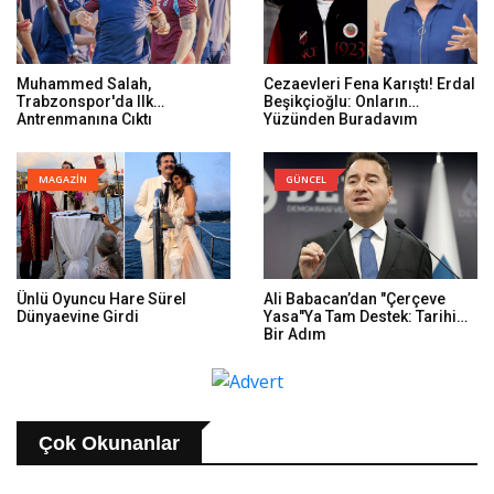
Muhammed Salah,
Cezaevleri Fena Karıştı! Erdal
Trabzonspor'da Ilk
Beşikçioğlu: Onların
Antrenmanına Çıktı
Yüzünden Buradayım
MAGAZİN
GÜNCEL
Ünlü Oyuncu Hare Sürel
Ali Babacan’dan "Çerçeve
Dünyaevine Girdi
Yasa"ya Tam Destek: Tarihi
Bir Adım
Çok Okunanlar