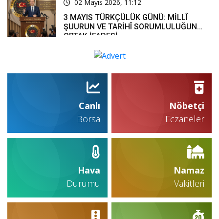
02 Mayıs 2026, 11:12
3 MAYIS TÜRKÇÜLÜK GÜNÜ: MİLLÎ
ŞUURUN VE TARİHÎ SORUMLULUĞUN
ORTAK İFADESİ
Canlı
Nöbetçi
Borsa
Eczaneler
Hava
Namaz
Durumu
Vakitleri