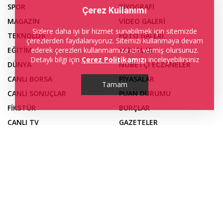
SPOR
BİYOGRAFİ
Çerez Kullanımı
MAGAZİN
VİDEO GALERİ
Sizlere daha iyi bir hizmet sunabilmek için sitemizde
TEKNOLOJİ
FOTO GALERİ
çerezlerden faydalanıyoruz. Sitemizi kullanmaya devam
EĞİTİM
YAZARLAR
ederek çerezleri kullanmamıza izin vermiş olursunuz.
Detaylı bilgi için
Çerez Politikamızı
inceleyebilirsiniz
DÜNYA
NÖBETÇİ ECZANELER
CANLI BORSA
PİYASALAR
Tamam
CANLI SONUÇLAR
PUAN DURUMU
FİKSTÜR
BURÇLAR
CANLI TV
GAZETELER
TRAFİK DURUMU
YEREL HABERLER
KÜNYE
İLETİŞİM
NAMAZ VAKİTLERİ
YAYIN İLKEMİZ
HAVA DURUMU
GİZLİLİK POLİTİKAMIZ
Web sitemizde yer alan haber içerikleri izin alınmadan,