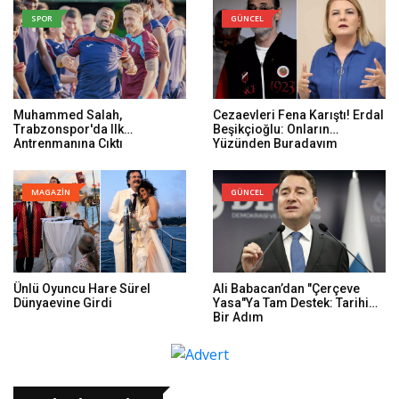
SPOR
GÜNCEL
Muhammed Salah,
Cezaevleri Fena Karıştı! Erdal
Trabzonspor'da Ilk
Beşikçioğlu: Onların
Antrenmanına Çıktı
Yüzünden Buradayım
MAGAZİN
GÜNCEL
Ünlü Oyuncu Hare Sürel
Ali Babacan’dan "Çerçeve
Dünyaevine Girdi
Yasa"ya Tam Destek: Tarihi
Bir Adım