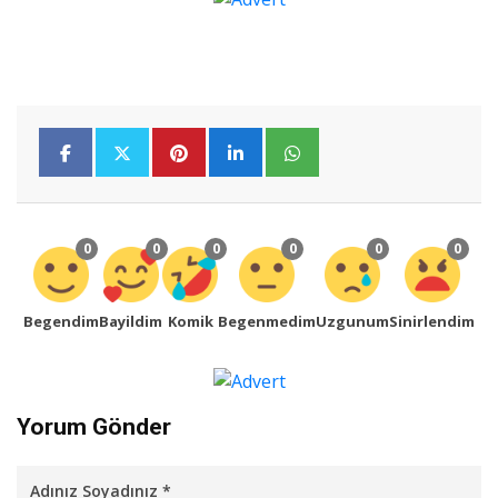
0
0
0
0
0
0
Begendim
Bayildim
Komik
Begenmedim
Uzgunum
Sinirlendim
Yorum Gönder