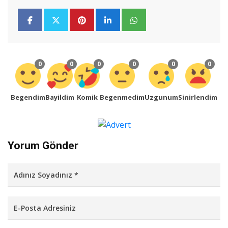
0
0
0
0
0
0
Begendim
Bayildim
Komik
Begenmedim
Uzgunum
Sinirlendim
Yorum Gönder