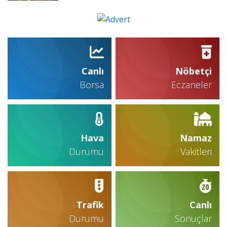
Canlı
Nöbetçi
Borsa
Eczaneler
Hava
Namaz
Durumu
Vakitleri
Trafik
Canlı
Durumu
Sonuçlar