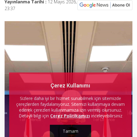
Yayınlanma Tarihi :
12 Mayıs 2026,
23:37
Çerez Kullanımı
Sizlere daha iyi bir hizmet sunabilmek için sitemizde
çerezlerden faydalanıyoruz. Sitemizi kullanmaya devam
ederek çerezleri kullanmamıza izin vermiş olursunuz.
Detaylı bilgi için
Çerez Politikamızı
inceleyebilirsiniz
Tamam