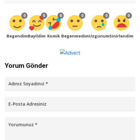
0
0
0
0
0
0
Begendim
Bayildim
Komik
Begenmedim
Uzgunum
Sinirlendim
Yorum Gönder