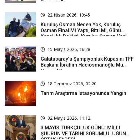
Kapsıyor?
22 Nisan 2026, 19:45
Kuruluş Osman Neden Yok, Kuruluş
Osman Final Mi Yaptı, Bitti Mi, Günü
Kanalı Mı Değişti, Kuruluş Osman Yeni
Bölüm Ne Zaman Yayınlanacak?
15 Mayıs 2026, 16:28
Galatasaray'a Şampiyonluk Kupasını TFF
Başkanı İbrahim Hacıosmanoğlu Mu
Verecek?
18 Temmuz 2026, 02:20
Tarım Araştırma Istasyonunda Yangın
02 Mayıs 2026, 11:12
3 MAYIS TÜRKÇÜLÜK GÜNÜ: MİLLÎ
ŞUURUN VE TARİHÎ SORUMLULUĞUN
ORTAK İFADESİ