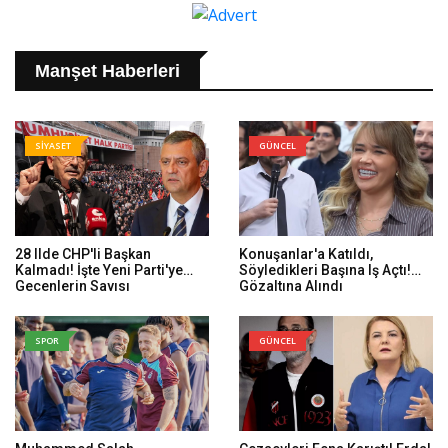
Manşet Haberleri
SİYASET
GÜNCEL
28 Ilde CHP'li Başkan
Konuşanlar'a Katıldı,
Kalmadı! İşte Yeni Parti'ye
Söyledikleri Başına Iş Açtı!
Geçenlerin Sayısı
Gözaltına Alındı
SPOR
GÜNCEL