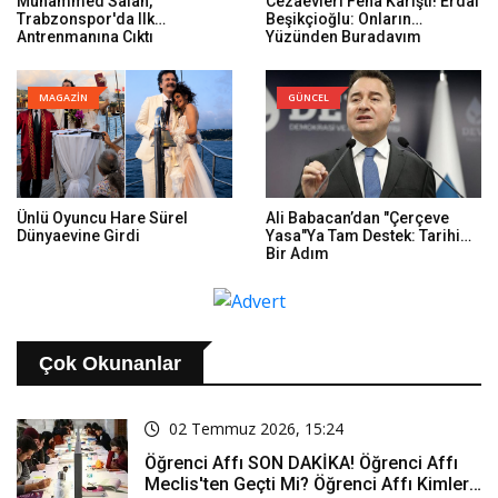
Muhammed Salah,
Cezaevleri Fena Karıştı! Erdal
Trabzonspor'da Ilk
Beşikçioğlu: Onların
Antrenmanına Çıktı
Yüzünden Buradayım
MAGAZİN
GÜNCEL
Ünlü Oyuncu Hare Sürel
Ali Babacan’dan "Çerçeve
Dünyaevine Girdi
Yasa"ya Tam Destek: Tarihi
Bir Adım
Çok Okunanlar
02 Temmuz 2026, 15:24
Öğrenci Affı SON DAKİKA! Öğrenci Affı
Meclis'ten Geçti Mi? Öğrenci Affı Kimleri