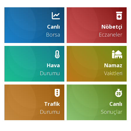
Canlı
Nöbetçi
Borsa
Eczaneler
Hava
Namaz
Durumu
Vakitleri
Trafik
Canlı
Durumu
Sonuçlar