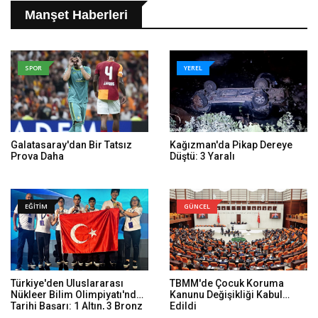
Manşet Haberleri
SPOR
YEREL
Galatasaray'dan Bir Tatsız
Kağızman'da Pikap Dereye
Prova Daha
Düştü: 3 Yaralı
EĞİTİM
GÜNCEL
Türkiye'den Uluslararası
TBMM'de Çocuk Koruma
Nükleer Bilim Olimpiyatı'nda
Kanunu Değişikliği Kabul
Tarihi Başarı: 1 Altın, 3 Bronz
Edildi