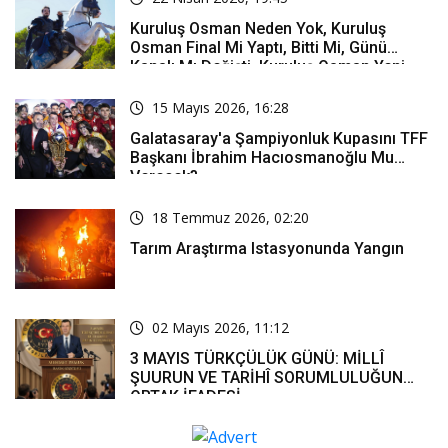
Kuruluş Osman Neden Yok, Kuruluş
Osman Final Mi Yaptı, Bitti Mi, Günü
Kanalı Mı Değişti, Kuruluş Osman Yeni
Bölüm Ne Zaman Yayınlanacak?
15 Mayıs 2026, 16:28
Galatasaray'a Şampiyonluk Kupasını TFF
Başkanı İbrahim Hacıosmanoğlu Mu
Verecek?
18 Temmuz 2026, 02:20
Tarım Araştırma Istasyonunda Yangın
02 Mayıs 2026, 11:12
3 MAYIS TÜRKÇÜLÜK GÜNÜ: MİLLÎ
ŞUURUN VE TARİHÎ SORUMLULUĞUN
ORTAK İFADESİ