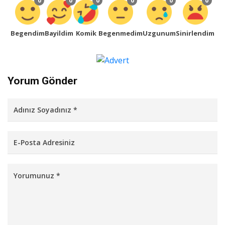
0
0
0
0
0
0
Begendim
Bayildim
Komik
Begenmedim
Uzgunum
Sinirlendim
Yorum Gönder