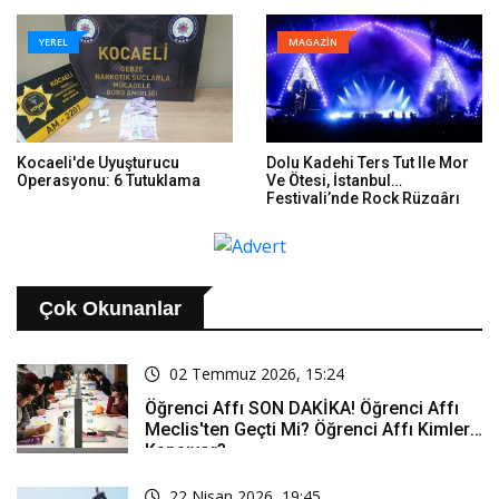
YEREL
MAGAZİN
Kocaeli'de Uyuşturucu
Dolu Kadehi Ters Tut Ile Mor
Operasyonu: 6 Tutuklama
Ve Ötesi, İstanbul
Festivali’nde Rock Rüzgârı
Estirdi
Çok Okunanlar
02 Temmuz 2026, 15:24
Öğrenci Affı SON DAKİKA! Öğrenci Affı
Meclis'ten Geçti Mi? Öğrenci Affı Kimleri
Kapsıyor?
22 Nisan 2026, 19:45