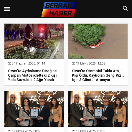
24 Haziran 2026, 01:14
19 Mayıs 2026, 12:58
Sivas'ta Aydınlatma Direğine
Sivas'ta Otomobil Takla Attı, 1
Çarpan Motosikletteki 2 Kişi
Kişi Öldü, Kaybolan Genç Kız
Yola Savruldu: 2 Ağır Yaralı
Için 3 Gündür Aranıyor
17 Mayıs 2026, 00:58
17 Mayıs 2026, 01:09