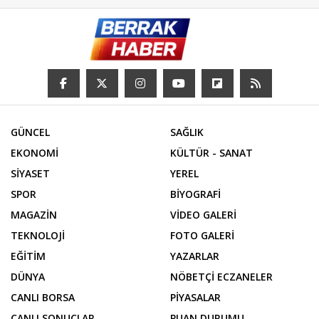
GÜNCEL
SAĞLIK
EKONOMİ
KÜLTÜR - SANAT
SİYASET
YEREL
SPOR
BİYOGRAFİ
MAGAZİN
VİDEO GALERİ
TEKNOLOJİ
FOTO GALERİ
EĞİTİM
YAZARLAR
DÜNYA
NÖBETÇİ ECZANELER
CANLI BORSA
PİYASALAR
CANLI SONUÇLAR
PUAN DURUMU