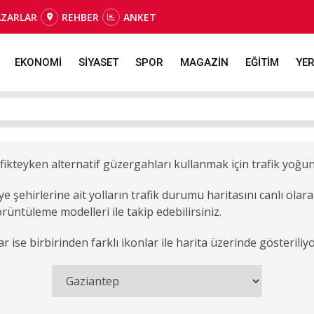
AZARLAR
REHBER
ANKET
EKONOMİ
SİYASET
SPOR
MAGAZİN
EĞİTİM
YER
fikteyken alternatif güzergahları kullanmak için trafik yoğunl
e şehirlerine ait yolların trafik durumu haritasını canlı ola
rüntüleme modelleri ile takip edebilirsiniz.
r ise birbirinden farklı ikonlar ile harita üzerinde gösteriliyo